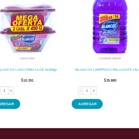
LAVA LOZA
CUIDADO HOGAR
LANCOX LOZACREM ALOE 2x450gr
BLANCOX LIMP/PISOS RELAJANTE x5Li
$
10.291
$
25.860
ANCOX LOZACREM ALOE 2x450gr cantidad
BLANCOX LIMP/PISOS RELAJANTE x5Litr
GREGAR
AGREGAR