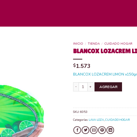
INICIO
/
TIENDA
/
CUIDADO HOGAR
BLANCOX LOZACREM LI
$
1.573
BLANCOX LOZACREM LIMON x150gr
BLANCOX LOZACREM LIMON x150gr can
AGREGAR
SKU:
6053
Categorías:
LAVA LOZA
,
CUIDADO HOGAR