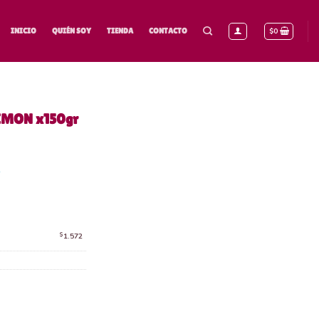
$
0
INICIO
QUIÉN SOY
TIENDA
CONTACTO
MON x150gr
tidad
$
1.572