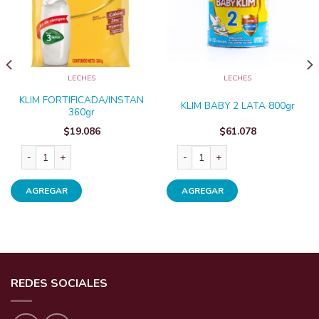
LECHES
LECHES
KLIM FORTIFICADA/INSTAN
KLIM BABY 2 LATA 800gr
360gr
$
19.086
$
61.078
KLIM FORTIFICADA/INSTAN 360gr cantidad
KLIM BABY 2 LATA 800gr cantida
AGREGAR
AGREGAR
REDES SOCIALES