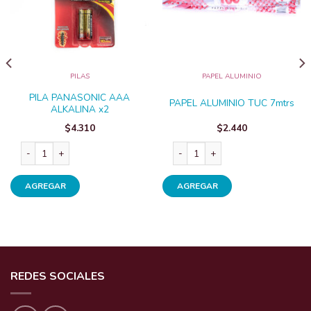
PILAS
PAPEL ALUMINIO
PILA PANASONIC AAA
PAPEL ALUMINIO TUC 7mtrs
ALKALINA x2
$
4.310
$
2.440
 x100fos cantidad
PILA PANASONIC AAA ALKALINA x2 cantidad
PAPEL ALUMINIO TUC 7mtrs cant
AGREGAR
AGREGAR
REDES SOCIALES