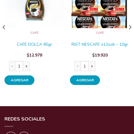
CAFÉ
CAFÉ
CAFE DOLCA 85gr
RIST NESCAFE x12sob – 10gr
$
12.978
$
19.920
5g cantidad
CAFE DOLCA 85gr cantidad
RIST NESCAFE x12sob - 10gr can
AGREGAR
AGREGAR
REDES SOCIALES