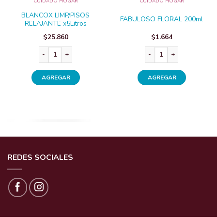
CUIDADO HOGAR
CUIDADO HOGAR
BLANCOX LIMP/PISOS
FABULOSO FLORAL 200ml
RELAJANTE x5Litros
$
25.860
$
1.664
BLANCOX LIMP/PISOS RELAJANTE x5Litros cantidad
FABULOSO FLORAL 200ml
AGREGAR
AGREGAR
REDES SOCIALES
CUIDADO HOGAR